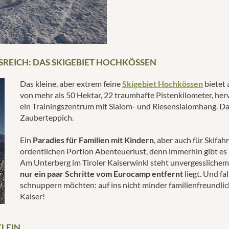
REICH: DAS SKIGEBIET HOCHKÖSSEN
Das kleine, aber extrem feine
Skigebiet Hochkössen
bietet 
von mehr als 50 Hektar, 22 traumhafte Pistenkilometer, h
ein Trainingszentrum mit Slalom- und Riesenslalomhang. D
Zauberteppich.
Ein
Paradies für Familien mit Kindern
, aber auch für Skifa
ordentlichen Portion Abenteuerlust, denn immerhin gibt es
Am Unterberg im Tiroler Kaiserwinkl steht unvergesslichem 
nur ein paar Schritte vom Eurocamp entfernt
liegt. Und fa
schnuppern möchten: auf ins nicht minder familienfreundl
Kaiser!
EIN