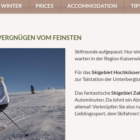
WINTER
PRICES
ACCOMMODATION
TIP
RVERGNÜGEN VOM FEINSTEN
Skifreunde aufgepasst: Nur e
warten in der Region Kaiserwi
Für das
Skigebiet Hochkösse
zur Talstation der Unterbergb
Das fantastische
Skigebiet Za
Autominuten. Da lohnt ein Ab
allemal! Verknüpfen Sie also 
Lieblingssport, dem Skifahren!