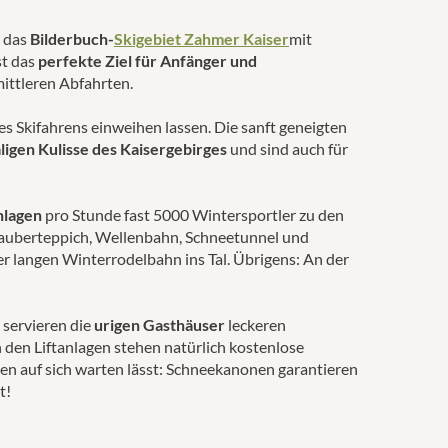
e das
Bilderbuch-
Skigebiet Zahmer Kaiser
mit
st das
perfekte Ziel für Anfänger und
mittleren Abfahrten.
es Skifahrens einweihen lassen. Die sanft geneigten
ligen Kulisse des Kaisergebirges
und sind auch für
lagen
pro Stunde fast 5000 Wintersportler zu den
 Zauberteppich, Wellenbahn, Schneetunnel und
ter langen Winterrodelbahn ins Tal. Übrigens: An der
 servieren die
urigen Gasthäuser
leckeren
n den Liftanlagen stehen natürlich kostenlose
ben auf sich warten lässt: Schneekanonen garantieren
t!