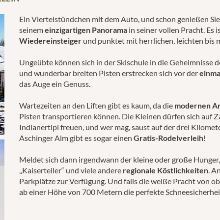
Ein Viertelstündchen mit dem Auto, und schon genießen Si
seinem
einzigartigen Panorama
in seiner vollen Pracht. Es i
Wiedereinsteiger
und punktet mit herrlichen, leichten bis 
Ungeübte können sich in der Skischule in die Geheimnisse d
und wunderbar breiten Pisten erstrecken sich vor der
einma
das Auge ein Genuss.
Wartezeiten an den Liften gibt es kaum, da die
modernen An
Pisten transportieren können. Die Kleinen dürfen sich auf
Indianertipi freuen, und wer mag, saust auf der drei Kilome
Aschinger Alm gibt es sogar einen
Gratis-Rodelverleih
!
Meldet sich dann irgendwann der kleine oder große Hunger,
„Kaiserteller“ und viele andere
regionale Köstlichkeiten
. A
Parkplätze zur Verfügung. Und falls die weiße Pracht von o
ab einer Höhe von 700 Metern die perfekte Schneesicherhei