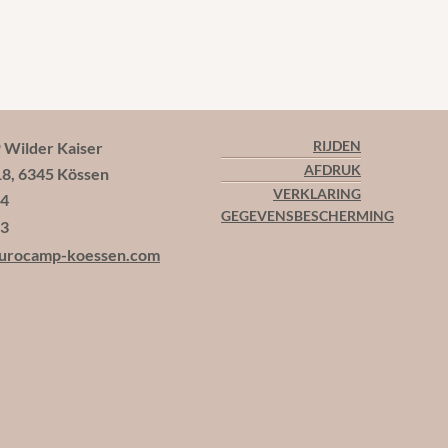
ilder Kaiser
RIJDEN
AFDRUK
18, 6345 Kössen
VERKLARING
44
GEGEVENSBESCHERMING
13
urocamp-koessen.com