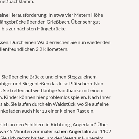
 Grießbachklamm.
kleine Herausforderung: In etwa vier Metern Höhe
 Hängebrücke über den Grießbach. Über sehr gut
r bis zur nächsten Hängebrücke.
ssen. Durch einen Wald erreichen Sie nun wieder den
lienfreundlichen 3,2 Kilometern.
 Sie über eine Brücke und einen Steg zu einem
ruhiger und Sie genießen das leise Plätschern. Nun
. Sie treffen auf weitläufige Sandbänke mit einem
 Kinder können hier problemlos spielen. Nach Ihrer
ab. Sie laufen durch ein Waldstück, wo Sie auf eine
nke laden auch hier zu einer kleinen Rast ein.
 sich an den Schildern in Richtung „Angerlalm“. Über
etwa 45 Minuten zur
malerischen Angerlalm
auf 1102
r Sie sich rechts halten, um den Weg zur Huberalm