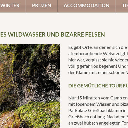
WINTER
PRIJZEN
ACCOMMODATION
TI
S WILDWASSER UND BIZARRE FELSEN
Es gibt Orte, an denen sich die
atemberaubende Weise zeigt. D
hier war, vergisst sie nie wied
völlig gefahrlos begehen! Und 
der Klamm mit einer schönen
DIE GEMÜTLICHE TOUR FÜ
Nur 15 Minuten vom Camp entf
mit tosendem Wasser und bizar
Parkplatz Grießbachklamm in 
Grießbach entlang. Nachdem S
an zwei hübsch angelegten For