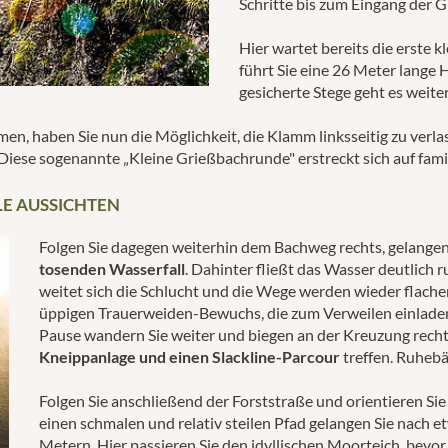
Schritte bis zum Eingang der
Hier wartet bereits die erste 
führt Sie eine 26 Meter lange
gesicherte Stege geht es weite
n, haben Sie nun die Möglichkeit, die Klamm linksseitig zu verla
Diese sogenannte „Kleine Grießbachrunde" erstreckt sich auf fami
E AUSSICHTEN
Folgen Sie dagegen weiterhin dem Bachweg rechts, gelangen
tosenden Wasserfall
. Dahinter fließt das Wasser deutlich 
weitet sich die Schlucht und die Wege werden wieder flacher
üppigen Trauerweiden-Bewuchs, die zum Verweilen einladen.
Pause wandern Sie weiter und biegen an der Kreuzung rechts 
Kneippanlage und einen Slackline-Parcour
treffen. Ruhebä
Folgen Sie anschließend der Forststraße und orientieren Sie
einen schmalen und relativ steilen Pfad gelangen Sie nach 
Metern. Hier passieren Sie den idyllischen Moorteich, bevo