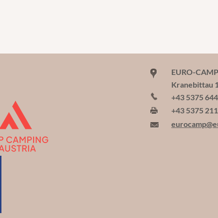
EURO-CAMP W
Kranebittau 
+43 5375 64
+43 5375 21
eurocamp@e