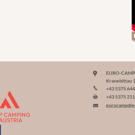
EURO-CAMP W
Kranebittau 
+43 5375 64
+43 5375 21
eurocamp@e