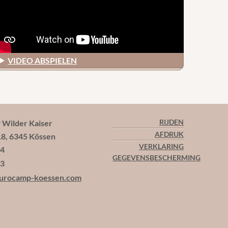
VIDEO ABSPIELEN
ilder Kaiser
RIJDEN
AFDRUK
18, 6345 Kössen
VERKLARING
44
GEGEVENSBESCHERMING
13
urocamp-koessen.com