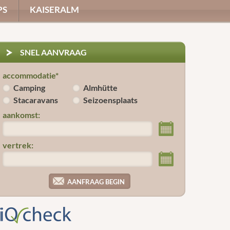
PS
KAISERALM
SNEL AANVRAAG
accommodatie*
Camping
Almhütte
Stacaravans
Seizoensplaats
aankomst:
vertrek: