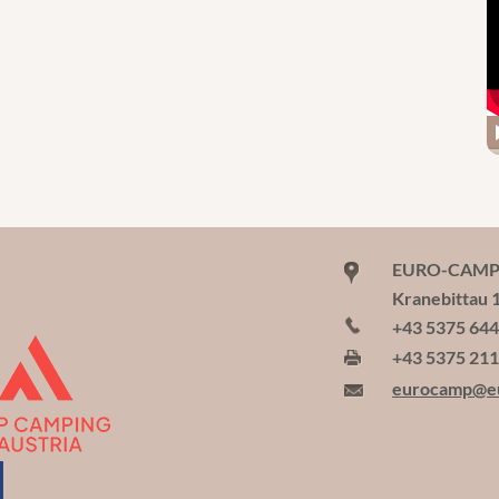
EURO-CAMP W
Kranebittau 
+43 5375 64
+43 5375 21
eurocamp@e