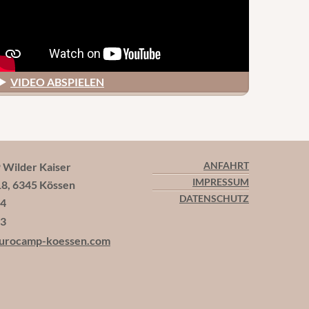
VIDEO ABSPIELEN
ilder Kaiser
ANFAHRT
IMPRESSUM
18, 6345 Kössen
DATENSCHUTZ
44
13
urocamp-koessen.com